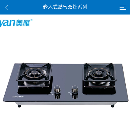
嵌入式燃气双灶系列